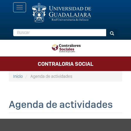
Pasar
Toggle
al
navigation
contenido
principal
Buscar
Buscar
CONTRALORIA SOCIAL
Inicio
Agenda de actividades
Agenda de actividades