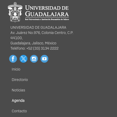
Información del
portal
UNIVERSIDAD DE GUADALAJARA
Av. Juárez No.976, Colonia Centro, C.P.
44100,
Guadalajara, Jalisco, México
Teléfono: +52 (33) 3134 2222
Inicio
Menú
principal
Directorio
Noticias
Agenda
Contacto