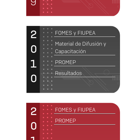
9
2
FOMES y FIUPEA
Material de Difusión y
0
Capacitación
1
PROMEP
Resultados
0
2
FOMES y FIUPEA
PROMEP
0