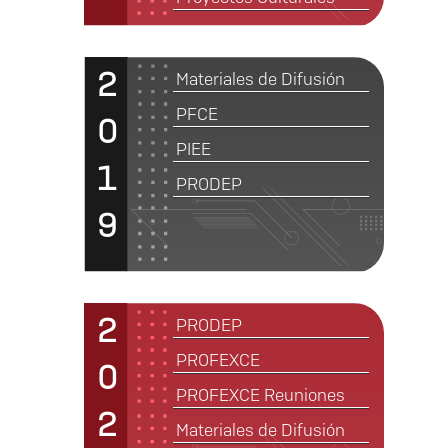
2
Materiales de Difusión
PFCE
0
PIEE
1
PRODEP
9
2
PRODEP
PROFEXCE
0
PROFEXCE Reuniones
2
Materiales de Difusión