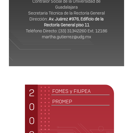
Contralor Social de la Universidad de
Guadalajara
Secretaria Técnica de la Rectoría General
Dirección:
Av. Juárez #976, Edificio de la
Rectoría General piso 11
Teléfono Directo: (33) 31342260 Ext. 12186
martha.gutierrez@udg.mx
Años
2
FOMES y FIUPEA
PROMEP
0
0