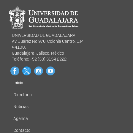
Información del
portal
UNIVERSIDAD DE GUADALAJARA
Av. Juárez No.976, Colonia Centro, C.P.
44100,
Guadalajara, Jalisco, México
Teléfono: +52 (33) 3134 2222
Inicio
Menú
principal
Directorio
Noticias
Agenda
Contacto