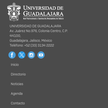
Información del
portal
UNIVERSIDAD DE GUADALAJARA
Av. Juárez No.976, Colonia Centro, C.P.
44100,
Guadalajara, Jalisco, México
Teléfono: +52 (33) 3134 2222
Inicio
Menú
principal
Directorio
Noticias
Agenda
Contacto