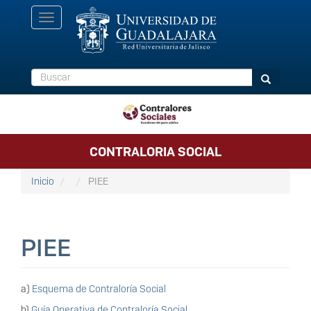
Pasar
Toggle
al
navigation
contenido
principal
Buscar
Buscar
CONTRALORIA SOCIAL
Inicio
PIEE
PIEE
a)
Esquema de Contraloría Social
b)
Guía Operativa de Contraloría Social