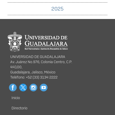
2025
Información del
portal
UNIVERSIDAD DE GUADALAJARA
Av. Juárez No.976, Colonia Centro, C.P.
44100,
Guadalajara, Jalisco, México
Teléfono: +52 (33) 3134 2222
Inicio
Menú
principal
Directorio