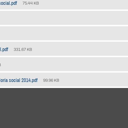
ocial.pdf
75.44 KB
l.pdf
331.67 KB
B
loría social 2014.pdf
99.96 KB