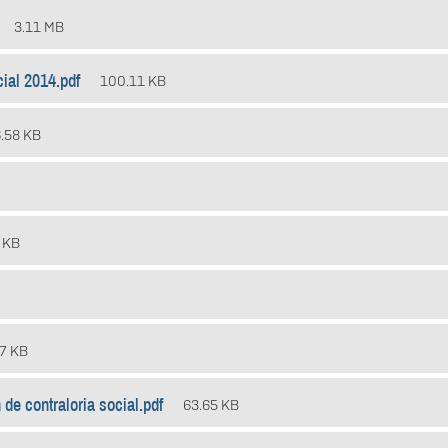
3.11 MB
cial 2014.pdf
100.11 KB
.58 KB
 KB
7 KB
de contraloria social.pdf
63.65 KB