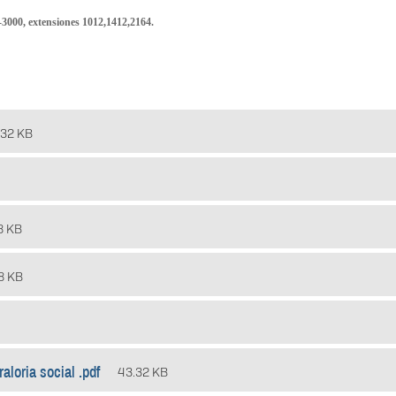
-3000, extensiones 1012,1412,2164.
.32 KB
8 KB
8 KB
aloria social .pdf
43.32 KB