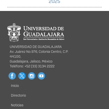
2025
Información del
portal
UNIVERSIDAD DE GUADALAJARA
Av. Juárez No.976, Colonia Centro, C.P.
44100,
Guadalajara, Jalisco, México
Teléfono: +52 (33) 3134 2222
Inicio
Menú
principal
Directorio
Noticias