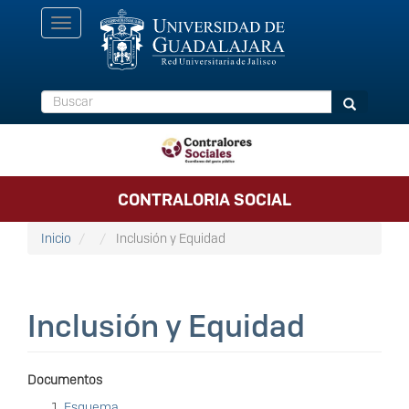
Pasar
Toggle
al
navigation
contenido
principal
Buscar
Buscar
CONTRALORIA SOCIAL
Inicio
Inclusión y Equidad
Inclusión y Equidad
Documentos
Esquema