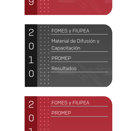
9
2
FOMES y FIUPEA
Material de Difusión y
0
Capacitación
1
PROMEP
Resultados
0
2
FOMES y FIUPEA
PROMEP
0