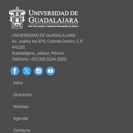
Información del
portal
UNIVERSIDAD DE GUADALAJARA
Av. Juárez No.976, Colonia Centro, C.P.
44100,
Guadalajara, Jalisco, México
Teléfono: +52 (33) 3134 2222
Inicio
Menú
principal
Directorio
Noticias
Agenda
Contacto