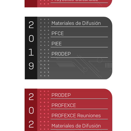
2
Materiales de Difusión
PFCE
0
PIEE
1
PRODEP
9
2
PRODEP
PROFEXCE
0
PROFEXCE Reuniones
2
Materiales de Difusión