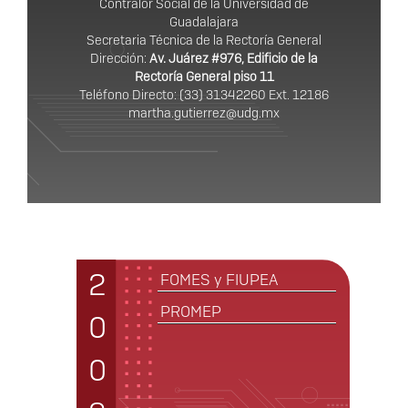
Contralor Social de la Universidad de
Guadalajara
Secretaria Técnica de la Rectoría General
Dirección:
Av. Juárez #976, Edificio de la
Rectoría General piso 11
Teléfono Directo: (33) 31342260 Ext. 12186
martha.gutierrez@udg.mx
Años
2
FOMES y FIUPEA
PROMEP
0
0