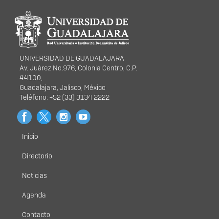
Información del
portal
UNIVERSIDAD DE GUADALAJARA
Av. Juárez No.976, Colonia Centro, C.P.
44100,
Guadalajara, Jalisco, México
Teléfono: +52 (33) 3134 2222
Inicio
Menú
principal
Directorio
Noticias
Agenda
Contacto