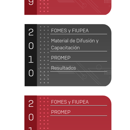
9
2
FOMES y FIUPEA
Material de Difusión y
0
Capacitación
1
PROMEP
Resultados
0
2
FOMES y FIUPEA
PROMEP
0