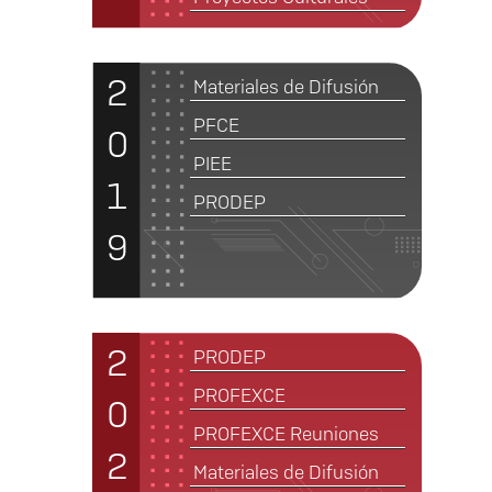
2
Materiales de Difusión
PFCE
0
PIEE
1
PRODEP
9
2
PRODEP
PROFEXCE
0
PROFEXCE Reuniones
2
Materiales de Difusión