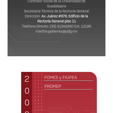
Contralor Social de la Universidad de
Guadalajara
Secretaria Técnica de la Rectoría General
Dirección:
Av. Juárez #976, Edificio de la
Rectoría General piso 11
Teléfono Directo: (33) 31342260 Ext. 12186
martha.gutierrez@udg.mx
Años
2
FOMES y FIUPEA
PROMEP
0
0